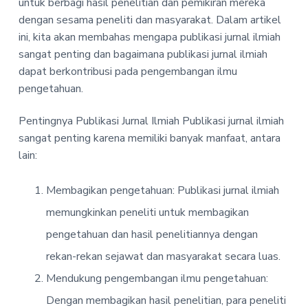
v
n
i
untuk berbagi hasil penelitian dan pemikiran mereka
s
i
t
dengan sesama peneliti dan masyarakat. Dalam artikel
e
r
g
ini, kita akan membahas mengapa publikasi jurnal ilmiah
t
a
a
sangat penting dan bagaimana publikasi jurnal ilmiah
s
t
i
dapat berkontribusi pada pengembangan ilmu
d
i
a
pengetahuan.
n
o
s
k
n
Pentingnya Publikasi Jurnal Ilmiah Publikasi jurnal ilmiah
r
i
sangat penting karena memiliki banyak manfaat, antara
p
lain:
s
i
b
i
Membagikan pengetahuan: Publikasi jurnal ilmiah
d
a
memungkinkan peneliti untuk membagikan
n
g
e
pengetahuan dan hasil penelitiannya dengan
k
o
rekan-rekan sejawat dan masyarakat secara luas.
n
o
Mendukung pengembangan ilmu pengetahuan:
m
i
Dengan membagikan hasil penelitian, para peneliti