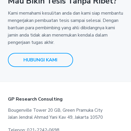
Mau Bikin Tesis Tanpa Ribet?
Kami memahami kesulitan anda dan kami siap membantu
mengerjakan pembuatan tesis sampai selesai. Dengan
bantuan para pembimbing yang ahli dibidangnya kami
jamin anda tidak akan menemukan kendala dalam
pengerjaan tugas akhir.
HUBUNGI KAMI
F
GP Research Consulting
o
Bougenville Tower 20 GB, Green Pramuka City
Jalan Jendral Ahmad Yani Kav 49, Jakarta 10570
o
Telepon: 021-2242-0698