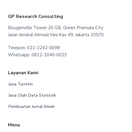
F
GP Research Consulting
o
Bougenville Tower 20 GB, Green Pramuka City
Jalan Jendral Ahmad Yani Kav 49, Jakarta 10570
o
Telepon: 021-2242-0698
t
Whatsapp: 0812-1040-0023
e
r
Layanan Kami
Jasa Turnitin
Jasa Olah Data Statistik
Pembuatan Jurnal Ilmiah
Menu