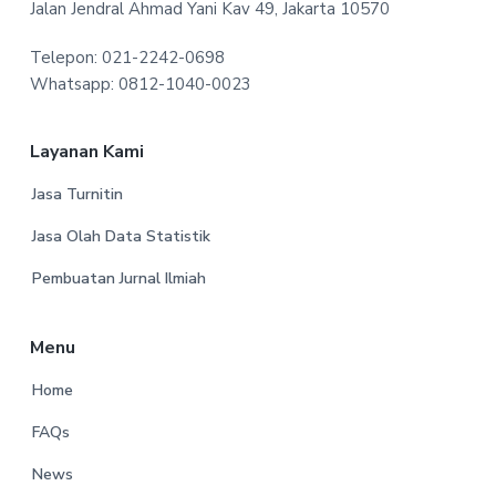
Jalan Jendral Ahmad Yani Kav 49, Jakarta 10570
o
Telepon: 021-2242-0698
t
Whatsapp: 0812-1040-0023
e
r
Layanan Kami
Jasa Turnitin
Jasa Olah Data Statistik
Pembuatan Jurnal Ilmiah
Menu
Home
FAQs
News