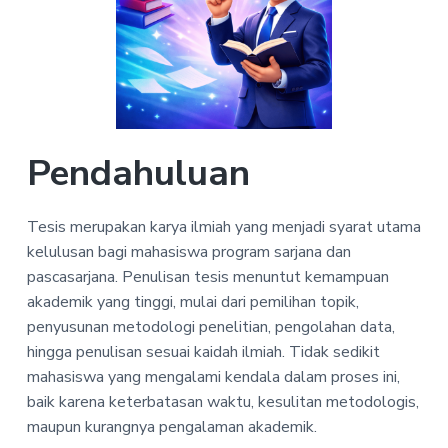
v
n
i
s
i
t
e
r
g
t
a
a
s
t
i
d
i
a
n
o
s
Pendahuluan
k
n
r
i
p
s
Tesis merupakan karya ilmiah yang menjadi syarat utama
i
kelulusan bagi mahasiswa program sarjana dan
b
i
pascasarjana. Penulisan tesis menuntut kemampuan
d
a
akademik yang tinggi, mulai dari pemilihan topik,
n
g
penyusunan metodologi penelitian, pengolahan data,
e
hingga penulisan sesuai kaidah ilmiah. Tidak sedikit
k
o
mahasiswa yang mengalami kendala dalam proses ini,
n
o
baik karena keterbatasan waktu, kesulitan metodologis,
m
i
maupun kurangnya pengalaman akademik.